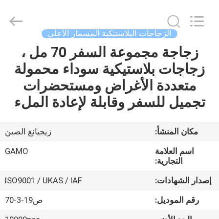
رذاذ
مستحضرات
التجميل
فارغة
supplier.
الزجاجات البلاستيكية المسمار الأعلى
Copyright
©
2021
زجاجة مجموعة السفر 70 مل ،
الصفحة
-
2025
زجاجات بلاستيكية سوداء محمولة
الرئيسية
YUHUAN
GAMO
INDUSTRY
متعددة الأغراض ومستحضرات
CO.,Ltd.
All
منتجات
Rights
تجميل للسفر وقابلة لإعادة الملء
Reserved.
معلومات
مكان المنشأ:
زيجيانغ الصين
عنا
اسم العلامة
GAMO
التجارية:
جولة
إصدار الشهادات:
ISO9001 / UKAS / IAF
في
رقم الموديل:
ص19-3-70
المعمل