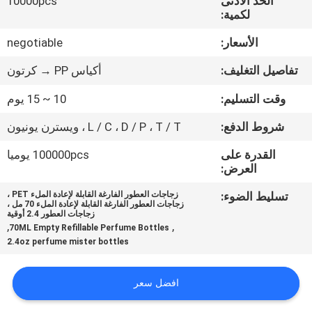
الحد الأدنى
10000pcs
لكمية:
مراقبة
الأسعار:
negotiable
الجودة
تفاصيل التغليف:
أكياس PP → كرتون
خريطة
وقت التسليم:
10 ~ 15 يوم
الموقع
شروط الدفع:
L / C ، D / P ، T / T ، ويسترن يونيون
القدرة على
100000pcs يوميا
PRIVACY
العرض:
POLICY
تسليط الضوء:
زجاجات العطور الفارغة القابلة لإعادة الملء PET ،
زجاجات العطور الفارغة القابلة لإعادة الملء 70 مل ،
زجاجات العطور 2.4 أوقية
,
,
70ML Empty Refillable Perfume Bottles
2.4oz perfume mister bottles
افضل سعر