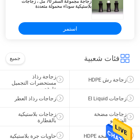
زجاجة مجموعة السفر 70 مل ، زجاجات
بلاستيكية سوداء محمولة متعددة
الأغراض ومستحضرات تجميل للسفر
وقابلة لإعادة الملء
استمر
فئات شعبية
جميع
زجاجة رذاذ 
زجاجة رش HDPE
مستحضرات التجميل 
فارغة
زجاجات El Liquid
زجاجات رذاذ العطر
زجاجات مضخة 
زجاجات بلاستيكية 
الشامبو
بالقطارة
زجاجة مضخة HDPE
حاويات جرة بلاستيكية