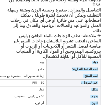
مقاومة للماء ومتينة وخالية من مادة BPA ومعتمدة من
TSA
التفاصيل والميزات: صغيرة وخفيفة الوزن ومتينة وسهلة
التنظيف ويمكن أن تخدمك لفترة طويلة ، يمكنك
اصطحابها على متن طائرة أو في أي مكان في رحلات
العمل والمواعيد والصالات الرياضية والفنادق وما إلى
ذلك.
✈ ملاحظة: نظف الزجاجات بالماء الدافئ (وليس
الساخن) لتجنب تشويه البلاستيك.زجاجات السفر غير
مناسبة لمصل الشعر أو الكحوليات أو الزيوت أو
بيروكسيد الهيدروجين أو المواد الكاوية أو المنتجات
المسببة للتآكل أو القابلة للاشتعال.
مواد:
بيتغ
اسم العلامة التجارية:
جامو
اسم المنتج:
زجاجة مطهر اليد المحمولة مع سلسلة
رقم الموديل :
P51-1-50
شكل:
قفاز
بحجم:
50 مل (قبول التخصيص)
اللون:
أي لون