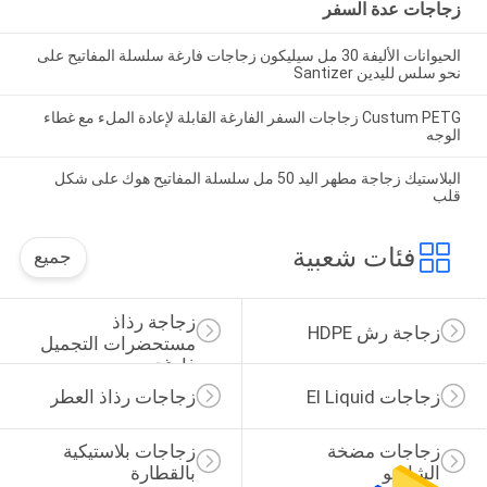
زجاجات عدة السفر
الحيوانات الأليفة 30 مل سيليكون زجاجات فارغة سلسلة المفاتيح على
نحو سلس لليدين Santizer
Custum PETG زجاجات السفر الفارغة القابلة لإعادة الملء مع غطاء
الوجه
البلاستيك زجاجة مطهر اليد 50 مل سلسلة المفاتيح هوك على شكل
قلب
فئات شعبية
جميع
زجاجة رذاذ 
زجاجة رش HDPE
مستحضرات التجميل 
فارغة
زجاجات El Liquid
زجاجات رذاذ العطر
زجاجات مضخة 
زجاجات بلاستيكية 
الشامبو
بالقطارة