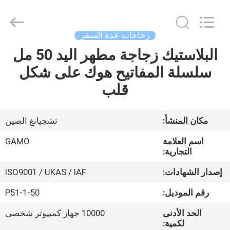
2026
YUHUAN
GAMO
INDUSTRY
CO.,Ltd.
زجاجات عدة السفر
All
Rights
البلاستيك زجاجة مطهر اليد 50 مل
الصفحة
Reserved.
سلسلة المفاتيح هوك على شكل
الرئيسية
قلب
منتجات
مكان المنشأ:
تشجيانغ الصين
معلومات
اسم العلامة
GAMO
عنا
التجارية:
إصدار الشهادات:
ISO9001 / UKAS / IAF
جولة
رقم الموديل:
P51-1-50
في
الحد الأدنى
10000 جهاز كمبيوتر شخصى
المعمل
لكمية: