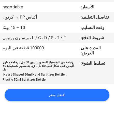
الأسعار:
negotiable
مراقبة
تفاصيل التغليف:
أكياس PP → كرتون
الجودة
وقت التسليم:
10 ~ 15 يومًا
خريطة
شروط الدفع:
L / C ، D / P ، T / T ، ويسترن يونيون
الموقع
القدرة على
100000 قطعة في اليوم
العرض:
PRIVACY
تسليط الضوء:
زجاجة من البلاستيك المطهر لليدين 50 مل ، زجاجة مطهر
لليدين على شكل قلب 50 مل ، زجاجة مطهر بلاستيكية 50
POLICY
مل
,
,
Heart Shaped 50ml Hand Sanitizer Bottle
Plastic 50ml Sanitizer Bottle
افضل سعر