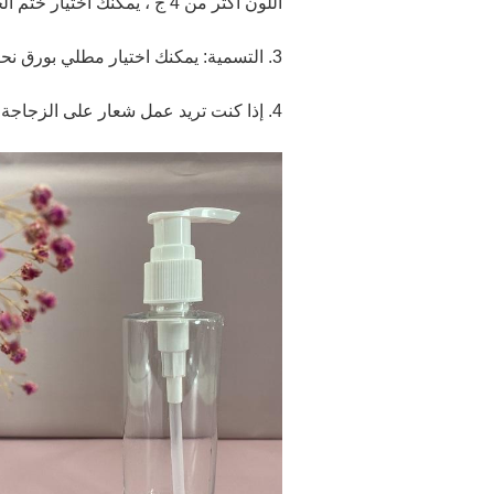
اللون أكثر من 4 ج ، يمكنك اختيار ختم الحرارة.
3. التسمية: يمكنك اختيار مطلي بورق نحاسي ، ملصق شفاف PVC وأي شيء آخر تريده.
4. إذا كنت تريد عمل شعار على الزجاجة أو الغطاء ، فيمكننا صنع قالب جديد لك.