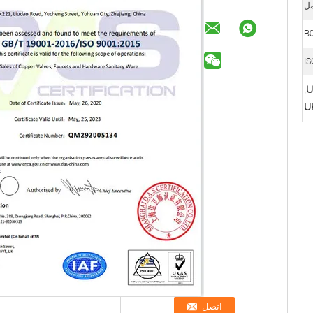
B
IS
,