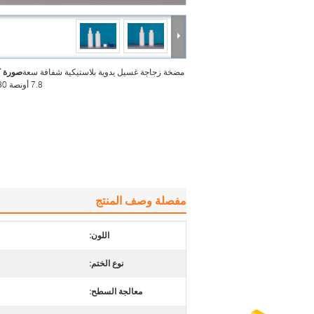
مضخة زجاجة غسيل يدوية بلاستيكية شفافة سعة
صورة ك
7.8 أونصة 230 مللي
مفصلة وصف المنتج
اللون:
نوع الختم:
معالجة السطح: