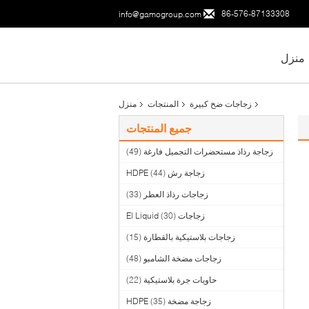
86-576-87133308
info@gamogroup.com
منزل
زجاجات ضخ كبيرة
المنتجات
منزل
جميع المنتجات
زجاجة رذاذ مستحضرات التجميل فارغة
(49)
زجاجة رش HDPE
(44)
زجاجات رذاذ العطر
(33)
زجاجات El Liquid
(30)
زجاجات بلاستيكية بالقطارة
(15)
زجاجات مضخة الشامبو
(48)
حاويات جرة بلاستيكية
(22)
زجاجة مضخة HDPE
(35)