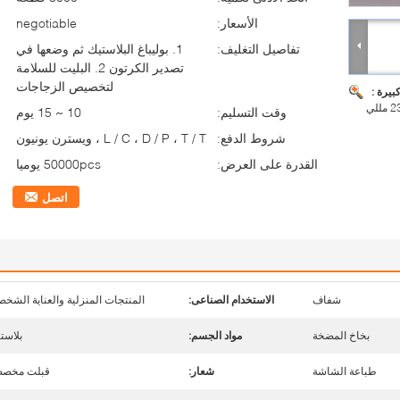
الأسعار:
negotiable
تفاصيل التغليف:
1. بوليباغ البلاستيك ثم وضعها في
تصدير الكرتون 2. البليت للسلامة
لتخصيص الزجاجات
بيرة :
وقت التسليم:
10 ~ 15 يوم
شروط الدفع:
L / C ، D / P ، T / T ، ويسترن يونيون
القدرة على العرض:
50000pcs يوميا
اتصل
شفاف
الاستخدام الصناعى:
المنتجات المنزلية والعناية الشخص
بخاخ المضخة
مواد الجسم:
بلاست
طباعة الشاشة
شعار:
قبلت مخصص